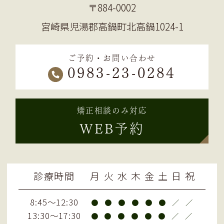
〒884-0002
宮崎県児湯郡高鍋町北高鍋1024-1
ご予約・お問い合わせ
0983-23-0284
矯正相談のみ対応
WEB予約
診療時間
月
火
水
木
金
土
日
祝
8:45～12:30
●
●
●
●
●
●
／
／
13:30～17:30
●
●
●
●
●
●
／
／