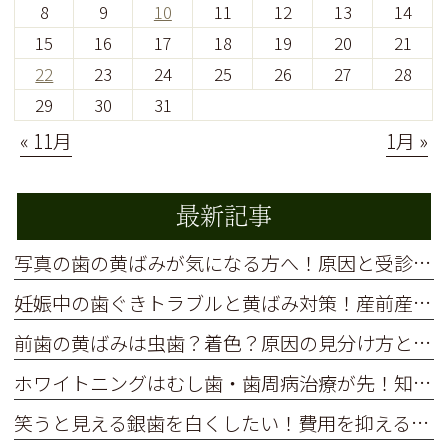
8
9
10
11
12
13
14
15
16
17
18
19
20
21
22
23
24
25
26
27
28
29
30
31
« 11月
1月 »
最新記事
写真の歯の黄ばみが気になる方へ！原因と受診前の準備を解説
妊娠中の歯ぐきトラブルと黄ばみ対策！産前産後に受けるべき歯科ケア
前歯の黄ばみは虫歯？着色？原因の見分け方と安全な白い歯の作り方
ホワイトニングはむし歯・歯周病治療が先！知っておきたい正しい順番と理由
笑うと見える銀歯を白くしたい！費用を抑える保険治療と選択肢