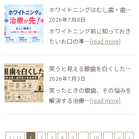
ホワイトニングはむし歯・歯周病治療が先！知っておきたい正しい順番と理由
2026年7月8日
ホワイトニング前に知っておき
たいお口の準…
[read more]
笑うと見える銀歯を白くしたい！費用を抑える保険治療と選択肢
2026年7月3日
笑ったときの銀歯、その悩みを
解決する治療…
[read more]
1 / 11
1
2
3
4
5
...
10
...
>
»