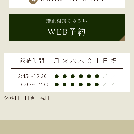
矯正相談のみ対応
WEB予約
診療時間
月
火
水
木
金
土
日
祝
8:45～12:30
●
●
●
●
●
●
／
／
13:30～17:30
●
●
●
●
●
●
／
／
休診日：日曜・祝日