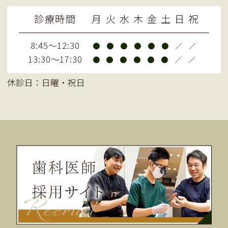
診療時間
月
火
水
木
金
土
日
祝
8:45～12:30
●
●
●
●
●
●
／
／
13:30～17:30
●
●
●
●
●
●
／
／
休診日：日曜・祝日