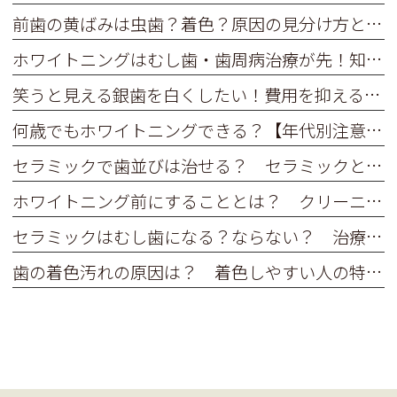
前歯の黄ばみは虫歯？着色？原因の見分け方と安全な白い歯の作り方
ホワイトニングはむし歯・歯周病治療が先！知っておきたい正しい順番と理由
笑うと見える銀歯を白くしたい！費用を抑える保険治療と選択肢
何歳でもホワイトニングできる？【年代別注意点】
セラミックで歯並びは治せる？ セラミックと矯正、どっちがいい？
ホワイトニング前にすることとは？ クリーニングや歯みがきってするべき？
セラミックはむし歯になる？ならない？ 治療後のメンテナンスが大切な理由
歯の着色汚れの原因は？ 着色しやすい人の特徴ってあるの？